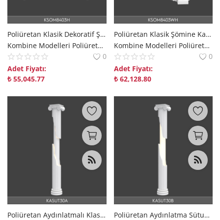
Poliüretan Klasik Dekoratif Şömine Çerçevesi Modelleri
Poliüretan Klasik Şömine Kasası ve Çerçeve Modeli
Kombine Modelleri Poliüretan Kombine Modelleri Dekorix polure
Kombine Modelleri Poliüretan Kombine Modelleri Dekorix polure
0
0
Adet Fiyatı:
Adet Fiyatı:
₺
55,045.77
₺
62,128.80
Poliüretan Aydınlatmalı Klasik Kırık Sütun Süsleme Modeli
Poliüretan Aydınlatma Sütunu Klasik Dekoratif Sütun