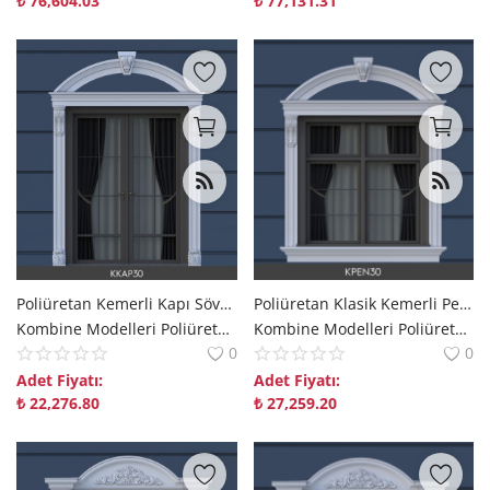
₺
76,604.03
₺
77,131.31
Poliüretan Kemerli Kapı Sövesi ve Sütun Kombini
Poliüretan Klasik Kemerli Pencere Sövesi ve Taç Modeli
Kombine Modelleri Poliüretan Kombine Modelleri Dekorix polure
Kombine Modelleri Poliüretan Kombine Modelleri Dekorix polure
0
0
Adet Fiyatı:
Adet Fiyatı:
₺
22,276.80
₺
27,259.20