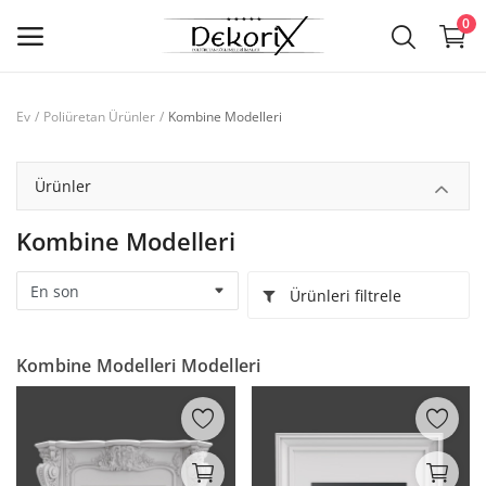
0
Kombine Modelleri
Ev
Poliüretan Ürünler
SSS
Sözlük
Ürünler
Rehberler
Kombine Modelleri
Galeri
Ürünleri filtrele
Poliüretan Ürünler
Kombine Modelleri Modelleri
İstek listesi
Blog
İletişim