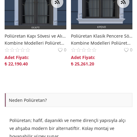
Poliüretan Kapı Sövesi ve Alınlık Kombini Modelleri
Poliüretan Klasik Pencere Söve ve Taç Kombini
Kombine Modelleri Poliüretan Kombine Modelleri Dekorix polure
Kombine Modelleri Poliüretan Kombine Modelleri Dekorix polure
0
0
Adet Fiyatı:
Adet Fiyatı:
₺
22,190.40
₺
25,261.20
Neden Poliüretan?
Poliüretan; hafif, dayanıklı ve neme dirençli yapısıyla alçı
ve ahşaba modern bir alternatiftir. Kolay montaj ve
boyanabilir yüzey sunar.