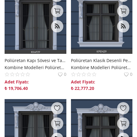
Poliüretan Kapı Sövesi ve Taç Kombini KKAP29
Poliüretan Klasik Desenli Pencere Söve ve Alınlık Seti
Kombine Modelleri Poliüretan Kombine Modelleri Dekorix polure
Kombine Modelleri Poliüretan Kombine Modelleri Dekorix polure
0
0
Adet Fiyatı:
Adet Fiyatı:
₺
19,706.40
₺
22,777.20