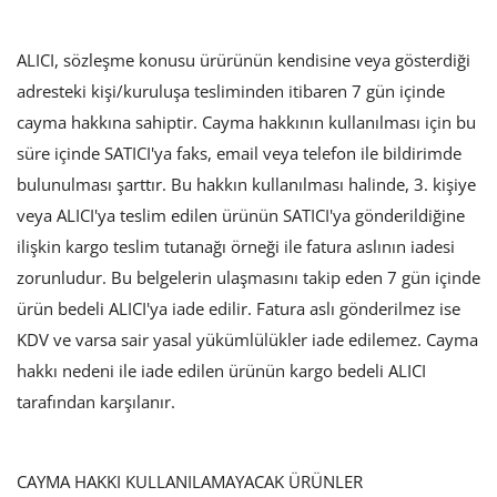
Hakkımızda
ALICI, sözleşme konusu ürürünün kendisine veya gösterdiği
Kalıptan ürüne: teknoloji altyapımız
adresteki kişi/kuruluşa tesliminden itibaren 7 gün içinde
cayma hakkına sahiptir. Cayma hakkının kullanılması için bu
Giriş yapmak
süre içinde SATICI'ya faks, email veya telefon ile bildirimde
bulunulması şarttır. Bu hakkın kullanılması halinde, 3. kişiye
Üye olmak
veya ALICI'ya teslim edilen ürünün SATICI'ya gönderildiğine
TRY (₺)
ilişkin kargo teslim tutanağı örneği ile fatura aslının iadesi
zorunludur. Bu belgelerin ulaşmasını takip eden 7 gün içinde
ürün bedeli ALICI'ya iade edilir. Fatura aslı gönderilmez ise
KDV ve varsa sair yasal yükümlülükler iade edilemez. Cayma
hakkı nedeni ile iade edilen ürünün kargo bedeli ALICI
tarafından karşılanır.
CAYMA HAKKI KULLANILAMAYACAK ÜRÜNLER