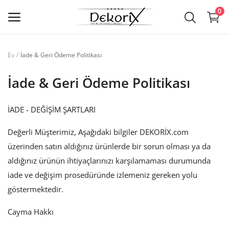
0
İade & Geri Ödeme Politikası
Ev
SSS
İade & Geri Ödeme Politikası
Sözlük
Rehberler
İADE - DEĞİŞİM ŞARTLARI
Galeri
Değerli Müşterimiz, Aşağıdaki bilgiler DEKORİX.com
üzerinden satın aldığınız ürünlerde bir sorun olması ya da
Poliüretan Ürünler
aldığınız ürünün ihtiyaçlarınızı karşılamaması durumunda
iade ve değişim prosedüründe izlemeniz gereken yolu
İstek listesi
göstermektedir.
Blog
Cayma Hakkı
İletişim