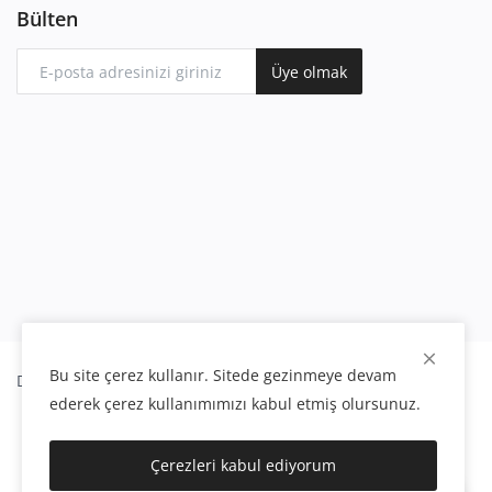
Bülten
Üye olmak
Bu site çerez kullanır. Sitede gezinmeye devam
Dekorix
Poliüretan İç ve Dış Dekorasyon
ederek çerez kullanımımızı kabul etmiş olursunuz.
Çerezleri kabul ediyorum