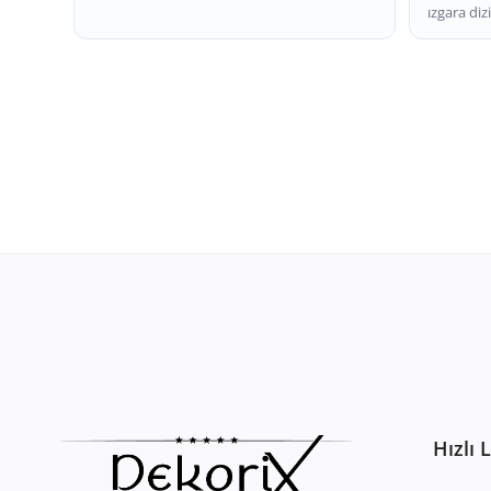
ızgara dizi
Hızlı 