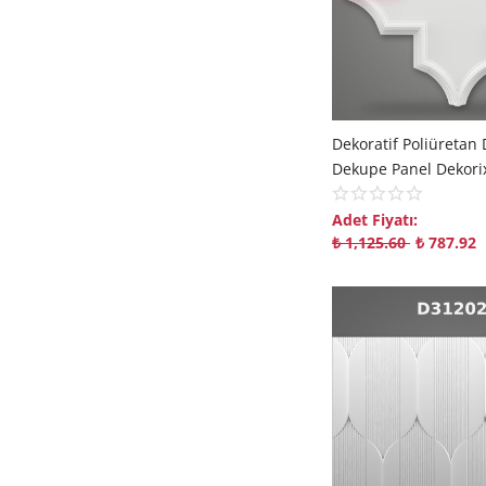
Adet Fiyatı:
₺
1,125.60
₺
787.92