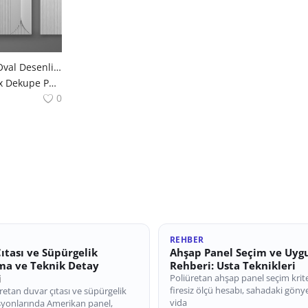
Poliüretan Çizgili ve Oval Desenli Duvar Paneli
Dekupe Panel Dekorix Dekupe Panel | Modern Mekanlara Derinlik Katan Çözümler polure
0
REHBER
ıtası ve Süpürgelik
Ahşap Panel Seçim ve Uy
ma ve Teknik Detay
Rehberi: Usta Teknikleri
i
Poliüretan ahşap panel seçim krite
firesiz ölçü hesabı, sahadaki göny
retan duvar çıtası ve süpürgelik
vida
yonlarında Amerikan panel,