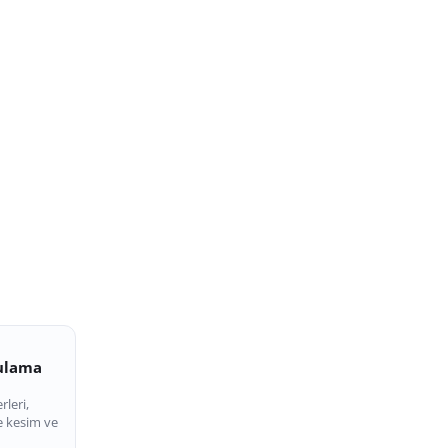
gulama
rleri,
e kesim ve