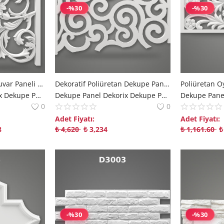
-%30
-%30
Poliüretan Dekupe Duvar Paneli Modelleri
Dekoratif Poliüretan Dekupe Panel Duvar Süsleme Modeli
Dekupe Panel Dekorix Dekupe Panel | Modern Mekanlara Derinlik Katan Çözümler polure
Dekupe Panel Dekorix Dekupe Panel | Modern Mekanlara Derinlik Katan Çözümler polure
0
0
Adet Fiyatı:
Adet Fiyatı:
8
₺
4,620
₺
3,234
₺
1,161.60
₺
-%30
-%30