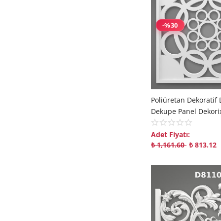
-%30
Adet Fiyatı:
₺
1,161.60
₺
813.12