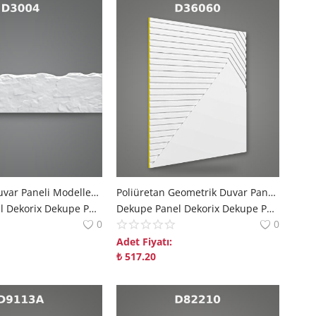
Poliüretan Duvar Paneli Modelleri ve Çeşitleri
Poliüretan Geometrik Duvar Paneli ve Dekoratif Kaplama
Dekupe Panel Dekorix Dekupe Panel | Modern Mekanlara Derinlik Katan Çözümler polure
Dekupe Panel Dekorix Dekupe Panel | Modern Mekanlara Derinlik Katan Çözümler polure
0
0
Adet Fiyatı:
₺
517.20