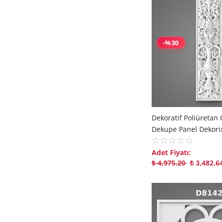
-%30
Adet Fiyatı:
₺
4,975.20
₺
3,482.6