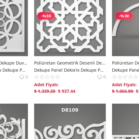
-%30
-%30
Poliüretan Dekoratif Dekupe Duvar Paneli Modeli P8142
Poliüretan Geometrik Desenli Dekupe Duvar ve Tavan Paneli
Dekupe Panel Dekorix Dekupe Panel | Modern Mekanlara Derinlik Katan Çözümler polure
Dekupe Panel Dekorix Dekupe Panel | Modern Mekanlara Derinlik Katan Çözümler polure
0
0
Adet Fiyatı:
Adet Fiyatı:
₺
1,339.20
₺
937.44
₺
1,066.80
₺