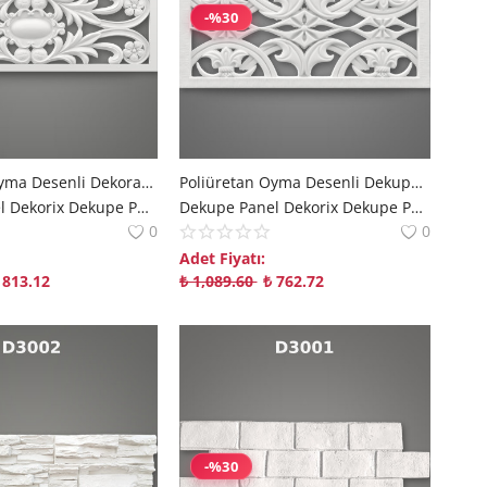
-%30
Poliüretan Oyma Desenli Dekoratif Duvar Paneli Modeli
Poliüretan Oyma Desenli Dekupe Duvar Paneli Modelleri
Dekupe Panel Dekorix Dekupe Panel | Modern Mekanlara Derinlik Katan Çözümler polure
Dekupe Panel Dekorix Dekupe Panel | Modern Mekanlara Derinlik Katan Çözümler polure
0
0
Adet Fiyatı:
813.12
₺
1,089.60
₺
762.72
-%30