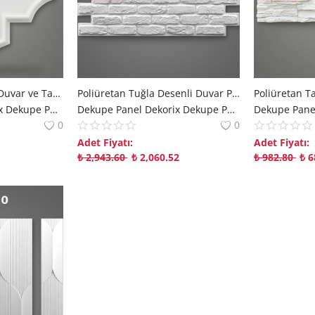
Dekoratif Poliüretan Duvar ve Tavan Paneli
Poliüretan Tuğla Desenli Duvar Paneli Modeli P3003
Dekupe Panel Dekorix Dekupe Panel | Modern Mekanlara Derinlik Katan Çözümler polure
Dekupe Panel Dekorix Dekupe Panel | Modern Mekanlara Derinlik Katan Çözümler polure
0
0
Adet Fiyatı:
Adet Fiyatı:
₺
2,943.60
₺
2,060.52
₺
982.80
₺
6