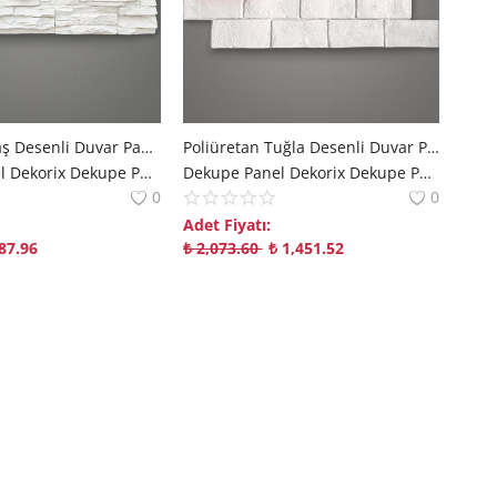
Poliüretan Taş Desenli Duvar Paneli Modelleri
Poliüretan Tuğla Desenli Duvar Paneli Modelleri
Dekupe Panel Dekorix Dekupe Panel | Modern Mekanlara Derinlik Katan Çözümler polure
Dekupe Panel Dekorix Dekupe Panel | Modern Mekanlara Derinlik Katan Çözümler polure
0
0
Adet Fiyatı:
87.96
₺
2,073.60
₺
1,451.52