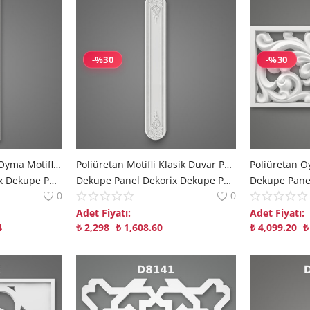
-%30
-%30
Dekoratif Poliüretan Oyma Motifli Duvar Paneli
Poliüretan Motifli Klasik Duvar Paneli Modeli 27x182 cm
Dekupe Panel Dekorix Dekupe Panel | Modern Mekanlara Derinlik Katan Çözümler polure
Dekupe Panel Dekorix Dekupe Panel | Modern Mekanlara Derinlik Katan Çözümler polure
0
0
Adet Fiyatı:
Adet Fiyatı:
4
₺
2,298
₺
1,608.60
₺
4,099.20
₺