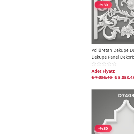
-%30
Adet Fiyatı:
₺
7,226.40
₺
5,058.4
-%30