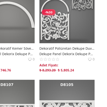
-%30
Poliüretan Dekoratif Kemer Sövesi ve Yay Duvar Paneli
Dekoratif Poliüretan Dekupe Duvar Paneli Modeli
Dekupe Panel Dekorix Dekupe Panel | Modern Mekanlara Derinlik Katan Çözümler polure
Dekupe Panel Dekorix Dekupe Panel | Modern Mekanlara Derinlik Katan Çözümler polure
0
0
Adet Fiyatı:
746.76
₺
8,293.20
₺
5,805.24