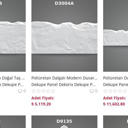
Poliüretan Üç Boyutlu Doğal Taş Dokulu Duvar Paneli
Poliüretan Dalgalı Modern Duvar Paneli
Dekupe Panel Dekorix Dekupe Panel | Modern Mekanlara Derinlik Katan Çözümler polure
Dekupe Panel Dekorix Dekupe Panel | Modern Mekanlara Derinlik Katan Çözümler polure
0
0
Adet Fiyatı:
Adet Fiyatı:
₺
5,119.20
₺
11,602.80