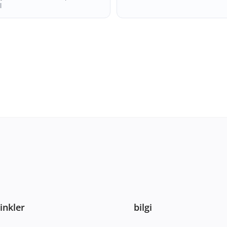
l
Linkler
bilgi