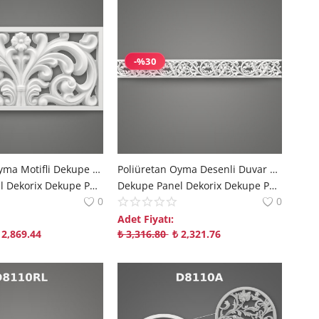
-%30
Poliüretan Oyma Motifli Dekupe Duvar Paneli Modeli
Poliüretan Oyma Desenli Duvar Paneli ve Bordür
Dekupe Panel Dekorix Dekupe Panel | Modern Mekanlara Derinlik Katan Çözümler polure
Dekupe Panel Dekorix Dekupe Panel | Modern Mekanlara Derinlik Katan Çözümler polure
0
0
Adet Fiyatı:
2,869.44
₺
3,316.80
₺
2,321.76