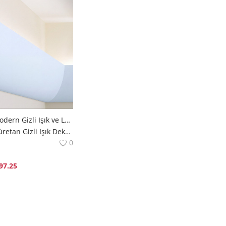
Poliüretan Modern Gizli Işık ve Led Kanalı Profili
Gizli Işık Poliüretan Gizli Işık Dekorix polure
0
97.25