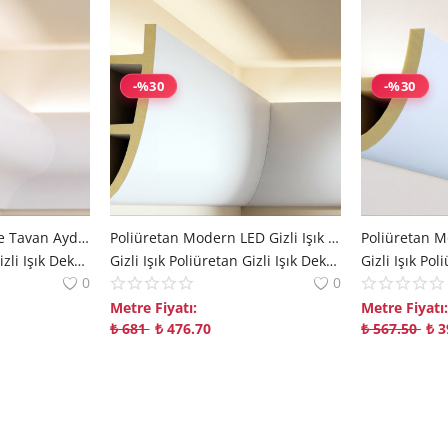
-%30
-%30
Poliüretan Gizli Işık ve Tavan Aydınlatma Kartonpiyer Modeli
Poliüretan Modern LED Gizli Işık Bandı ve Kartonpiyer Profili
Gizli Işık Poliüretan Gizli Işık Dekorix polure
Gizli Işık Poliüretan Gizli Işık Dekorix polure
0
0
Metre Fiyatı:
Metre Fiyatı:
₺
681
₺
476.70
₺
567.50
₺
3