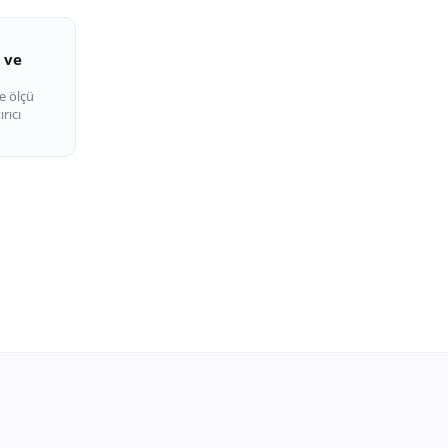
i ve
de ölçü
rıcı