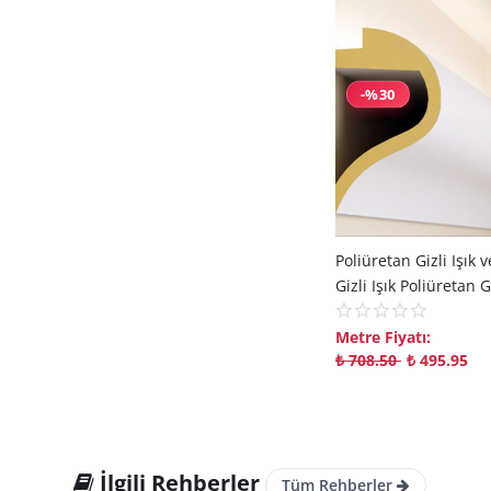
-%30
Metre Fiyatı:
₺
708.50
₺
495.95
İlgili Rehberler
Tüm Rehberler