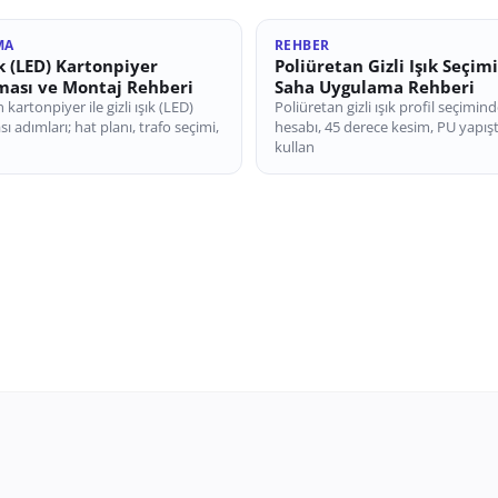
MA
REHBER
ık (LED) Kartonpiyer
Poliüretan Gizli Işık Seçim
ası ve Montaj Rehberi
Saha Uygulama Rehberi
 kartonpiyer ile gizli ışık (LED)
Poliüretan gizli ışık profil seçimin
 adımları; hat planı, trafo seçimi,
hesabı, 45 derece kesim, PU yapıştı
kullan