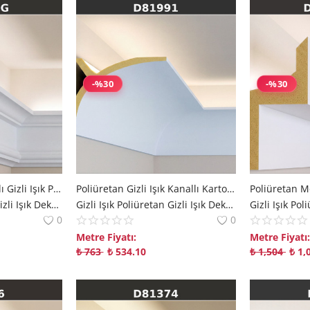
-%30
-%30
Poliüretan LED Kanallı Gizli Işık Profili Modelleri
Poliüretan Gizli Işık Kanallı Kartonpiyer P81991
Poliüretan Mo
Gizli Işık Poliüretan Gizli Işık Dekorix polure
Gizli Işık Poliüretan Gizli Işık Dekorix polure
0
0
Metre Fiyatı:
Metre Fiyatı:
₺
763
₺
534.10
₺
1,504
₺
1,