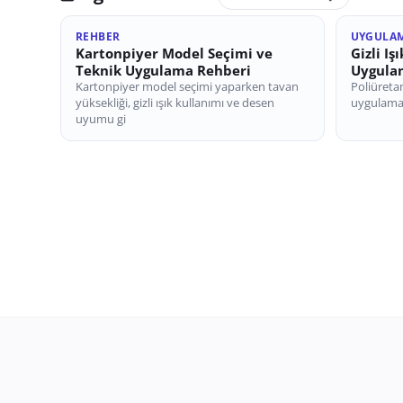
REHBER
UYGULA
Kartonpiyer Model Seçimi ve
Gizli Iş
Teknik Uygulama Rehberi
Uygulam
Kartonpiyer model seçimi yaparken tavan
Poliüretan
yüksekliği, gizli ışık kullanımı ve desen
uygulaması
uyumu gi