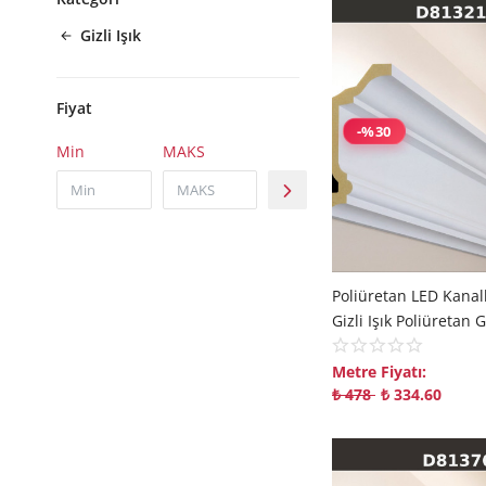
Gizli Işık
Fiyat
-%30
Min
MAKS
Metre Fiyatı:
₺
478
₺
334.60