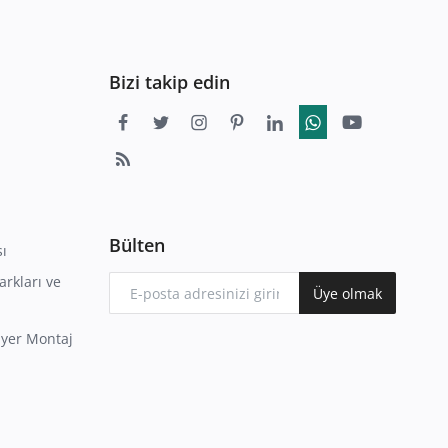
Bizi takip edin
Bülten
sı
arkları ve
Üye olmak
iyer Montaj